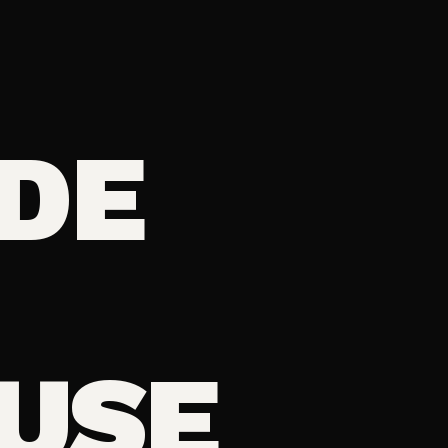
 DE
USE